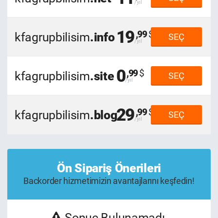
19
,99
kfagrupbilisim
.info
SEÇ
0
,99
kfagrupbilisim
.site
SEÇ
29
,99
kfagrupbilisim
.blog
SEÇ
Ön Sipariş Önerileri
Backorder hizmetimizin avantajlarını keşfedin!
Sonuç Bulunamadı.