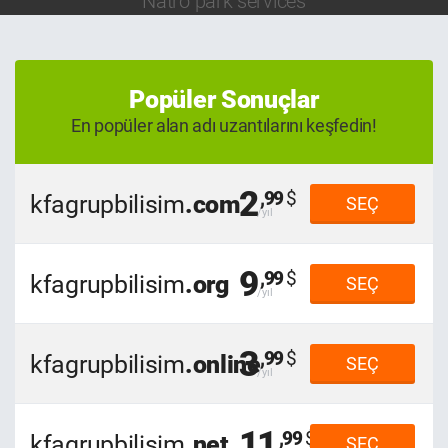
Natro park services
Popüler Sonuçlar
En popüler alan adı uzantılarını keşfedin!
2
,99
kfagrupbilisim
.com
SEÇ
9
,99
kfagrupbilisim
.org
SEÇ
3
,99
kfagrupbilisim
.online
SEÇ
11
,99
kfagrupbilisim
.net
SEÇ